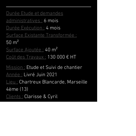
Durée Etude et demandes
administratives :
6 mois
Durée Exécution :
4 mois
Surface Existante Transformée :
50
m²
Surface Ajoutée :
40
m²
Coût des Travaux :
130 000 € HT
Mission :
Etude et Suivi de chantier
Année :
Livré Juin 2021
Lieu :
Chartreux Blancarde, Marseille
4ème (13)
Clients :
Clarisse & Cyril
Entreprise Principale :
Martin
Charpente (*)
(*) Répondant à la fois au dessin
architectural initial et aux prescriptions de