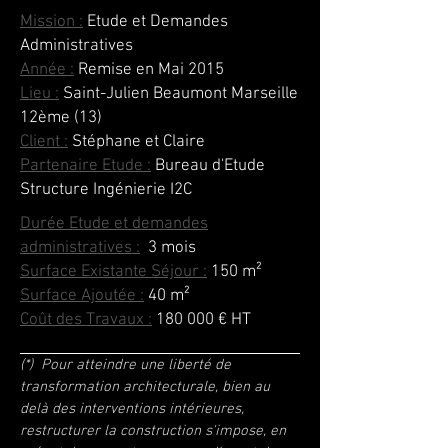
Mission :
Etude et Demandes
Administratives
Année :
Remise en Mai 2015
Lieu :
Saint-Julien Beaumont Marseille
12ème (13)
Client :
Stéphane et Claire
Partenaire Etude :
Bureau d'Etude
Structure Ingénierie I2C
Durée Etude et demandes
administratives :
3 mois
Surface Existante Séjour :
150
m²
Surface Ajoutée :
40
m²
Coût des Travaux :
180 000 € HT
(*) Pour atteindre une liberté de
transformation architecturale, bien au
delà des interventions intérieures,
restructurer la construction s'impose, en