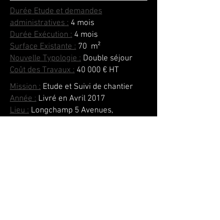
Durée Etude et demandes
administratives :
4 mois
Durée Exécution :
4 mois
Surface Existante :
70
m²
Nouvelle Typologie :
Double séjour
Coût des Travaux :
40 000 € HT
Mission :
Etude et Suivi de chantier
Année :
Livré en Avril 2017
Lieu :
Longchamp 5 Avenues,
Marseille 1er (13)
Clients :
Françoise et Jérémie
Entreprise Principale :
(*)
retour aux projets