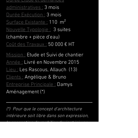
Durée Etude et demandes
administratives :
3 mois
Durée Exécution :
3 mois
Surface Existante :
110
m²
Nouvelle Typologie :
3 suites
(chambre + pièce d'eau)
Coût des Travaux :
50 000 € HT
Mission :
Etude et Suivi de chantier
Année :
Livré en Novembre 2015
Lieu :
Les Rascous, Allauch (13)
Clients :
Angélique & Bruno
Entreprise Principale :
Damys
Aménagement (*)
(*) Pour que le concept d'architecture
intérieure soit libre dans son expression,
la conception de mobilier devient ici une
pièce maîtresse de l'aménagement .
L'Atelier de
Damys Aménagement
a su