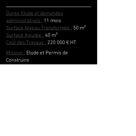
Durée Etude et demandes
administratives :
11 mois
Surface Niveau Transformée :
50
m²
Surface Ajoutée :
40
m²
Coût des Travaux :
220 000 € HT
Mission :
Etude et Permis de
Construire
Année :
Remis en Mars 2021
Lieu :
Vallon des Auffes, Marseille
8ème (13)
Clients :
Delphine & Lionel
retour aux projets
Extensions - Surélévations