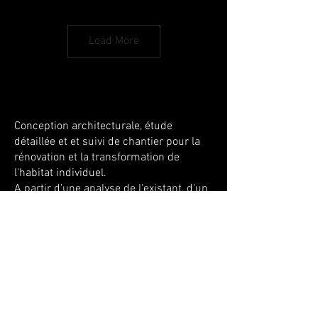
Load More
Conception architecturale, étude
détaillée et et suivi de chantier pour la
rénovation et la transformation de
l'habitat individuel.
A partir d'une analyse de l'existant, d'un
cahier des charges et d'un budget,
proposition d'une réponse architecturale
dessinée.
Recréation des circulations,
aménagement de nouveaux planchers,
transformation d'ouvertures,
recomposition intérieure, rénovation
énergétique, prolongement des concept