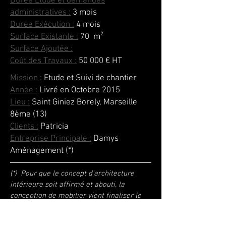
Durée Etude et demandes
administratives :
3 mois
Durée Exécution :
4 mois
Surface Existante :
70
m²
Surface Ajoutée :
Coût des Travaux :
50 000 € HT
Mission :
Etude et Suivi de chantier
Année :
Livré en Octobre 2015
Lieu :
Saint Giniez Borely, Marseille
8ème (13)
Clients :
Patricia
Entreprise Principale :
Damys
Aménagement (*)
(*) Pour que le concept d'architecture
intérieure soit affirmé et abouti, la
conception de mobilier vient finaliser le
dessin global. Ici, l'Atelier de
Damys
Aménagement
a su répondre à la