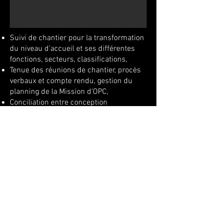
Suivi de chantier pour la transformation
du niveau d'accueil et ses différentes
fonctions, secteurs, classifications,
Tenue des réunions de chantier, procès
verbaux et compte rendu, gestion du
planning de la Mission d’OPC,
Conciliation
entre conception
architecturale et
réglementations
d'un
équipement recevant du public
(sécurité, PMR, travail).
Prenez contact :
Mel :
azzaroarchitecte@gmail.com
Tel :
06 69 02 33 18
© 2023 par Azzaro Architecte, photographies tout