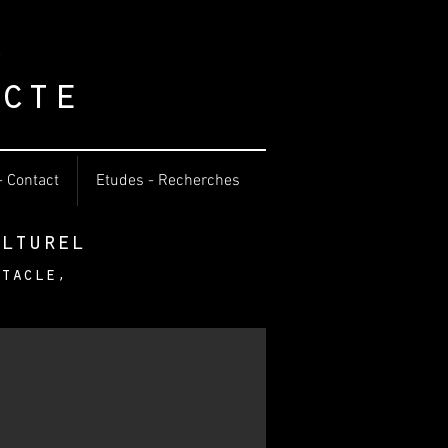
o
cte
- Contact
Etudes - Recherches
lturel
ctacle,