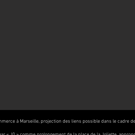
mmerce à Marseille, projection des liens possible dans le cadre 
ar « J0 » comme prolongement de la place de la Joliette, appropri