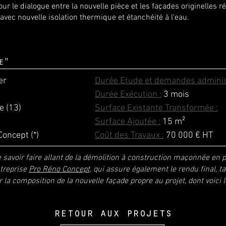
our le dialogue entre la nouvelle pièce et les façades originelles 
 avec nouvelle isolation thermique et
étanchéité
à l'eau.
e"
ier
Durée Etude et demandes administ
Durée Exécution :
3 mois
e (13)
Surface Existante Transformée :
Surface Ajoutée :
15
m²
oncept (*)
Coût des Travaux :
70 000 € HT
e savoir faire allant de la démolition à construction maçonnée en
ntreprise
Pro Réno Concept,
qui assure également le rendu final, ta
r la composition de la nouvelle façade propre au projet, dont voici l
retour aux projets