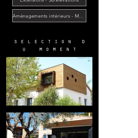
Aménagements intérieurs - Mobilier
s e l e c t i o n d
u m o m e n t